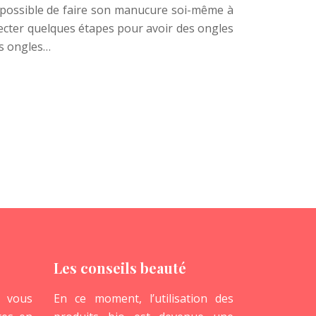
st possible de faire son manucure soi-même à
specter quelques étapes pour avoir des ongles
es ongles…
Les conseils beauté
 vous
En ce moment, l’utilisation des