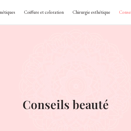
métiques
Coiffure et coloration
Chirurgie esthétique
Consei
Conseils beauté