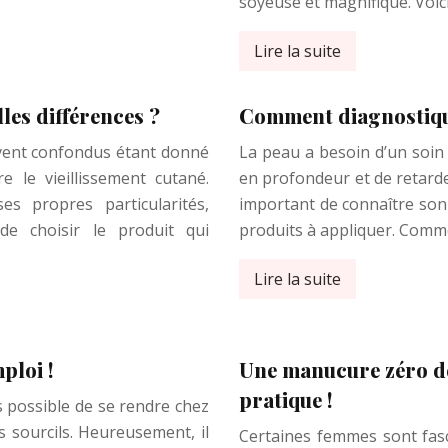
soyeuse et magnifique. Voic
Lire la suite
lles différences ?
Comment diagnostique
uvent confondus étant donné
La peau a besoin d’un soin 
re le vieillissement cutané.
en profondeur et de retarder 
s propres particularités,
important de connaître son
 de choisir le produit qui
produits à appliquer. Com
Lire la suite
ploi !
Une manucure zéro déf
pratique !
s possible de se rendre chez
 sourcils. Heureusement, il
Certaines femmes sont fasci