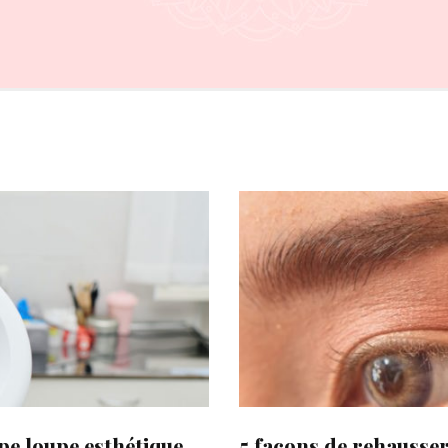
pe loupe esthétique
5 façons de rehausser