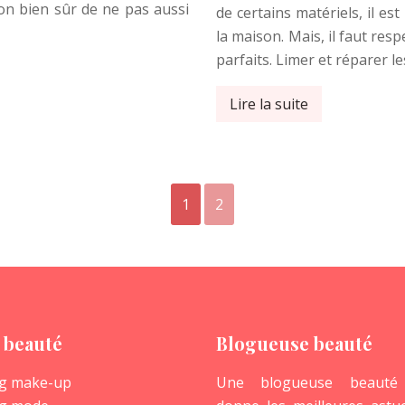
tion bien sûr de ne pas aussi
de certains matériels, il e
la maison. Mais, il faut re
parfaits. Limer et réparer l
Lire la suite
1
2
 beauté
Blogueuse beauté
g make-up
Une blogueuse beauté